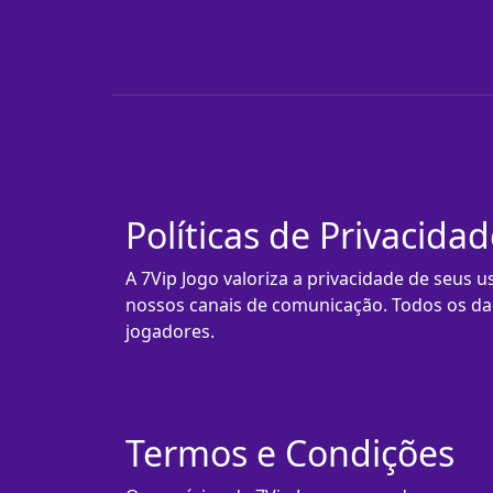
Políticas de Privacida
A 7Vip Jogo valoriza a privacidade de seus
nossos canais de comunicação. Todos os dad
jogadores.
Termos e Condições