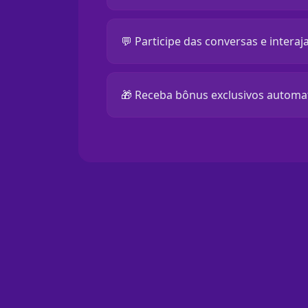
💬 Participe das conversas e interaj
🎁 Receba bônus exclusivos autom