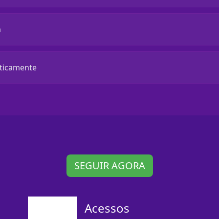
a
aticamente
SEGUIR AGORA
Acessos