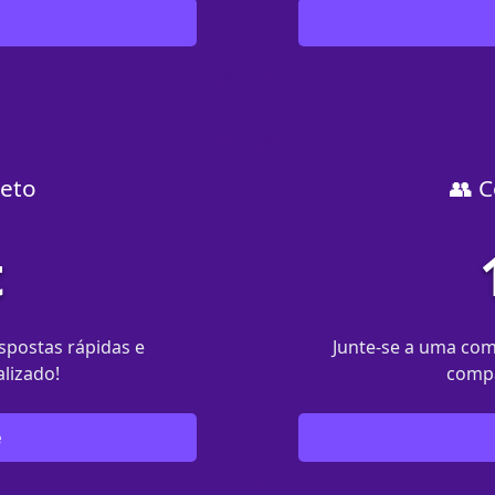
reto
👥 
t
espostas rápidas e
Junte-se a uma com
lizado!
compa
e