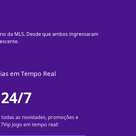
derno da MLS. Desde que ambos ingressaram
rescente.
cias em Tempo Real
24/7
e todas as novidades, promoções e
 7Vip Jogo em tempo real!