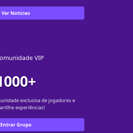
Ver Notícias
Comunidade VIP
1000+
unidade exclusiva de jogadores e
rtilhe experiências!
Entrar Grupo