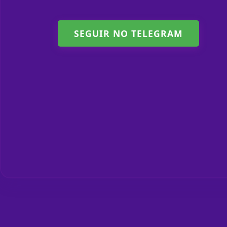
SEGUIR NO TELEGRAM