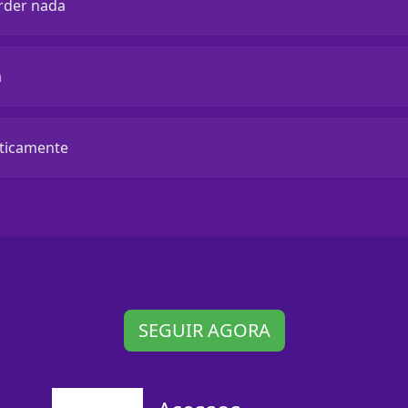
erder nada
a
aticamente
SEGUIR AGORA