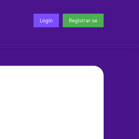
Login
Registrar-se