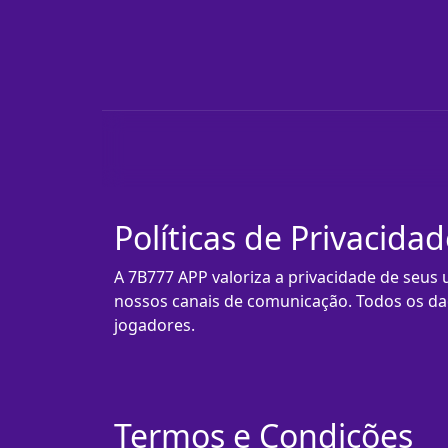
Políticas de Privacida
A 7B777 APP valoriza a privacidade de seus
nossos canais de comunicação. Todos os dad
jogadores.
Termos e Condições