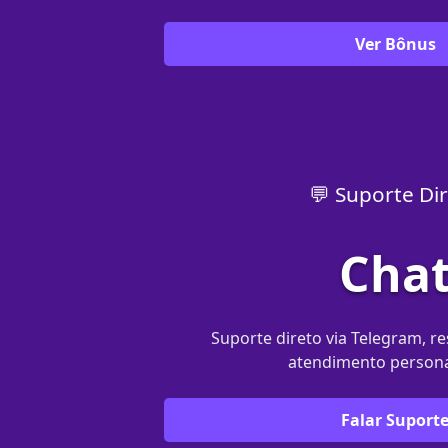
Ver Bônus
💬 Suporte Di
Cha
Suporte direto via Telegram, r
atendimento persona
Falar Suport