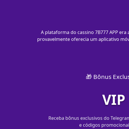
A plataforma do cassino 7B777 APP era a
provavelmente oferecia um aplicativo móve
🎁 Bônus Exclu
VIP
Receba bônus exclusivos do Telegra
e códigos promocionai