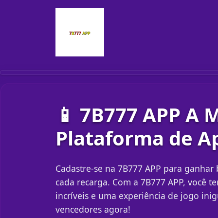
📱 7B777 APP A 
Plataforma de A
Cadastre-se na 7B777 APP para ganhar 
cada recarga. Com a 7B777 APP, você t
incríveis e uma experiência de jogo inig
vencedores agora!