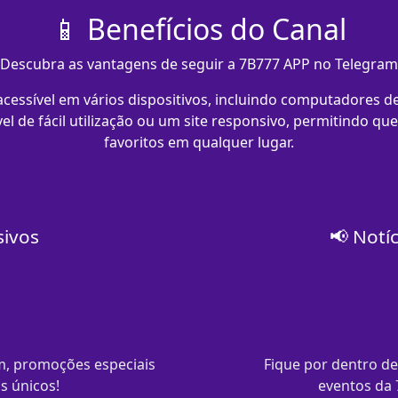
📱 Benefícios do Canal
Descubra as vantagens de seguir a 7B777 APP no Telegram
cessível em vários dispositivos, incluindo computadores d
l de fácil utilização ou um site responsivo, permitindo q
favoritos em qualquer lugar.
sivos
📢 Notí
m, promoções especiais
Fique por dentro d
s únicos!
eventos da 