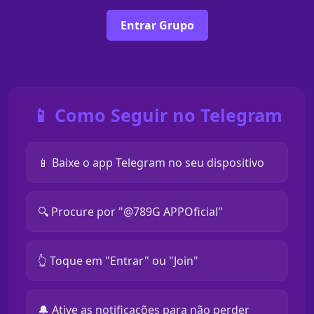
Entrar Grupo
📱 Como Seguir no Telegram
📱 Baixe o app Telegram no seu dispositivo
🔍 Procure por "@789G APPOficial"
👆 Toque em "Entrar" ou "Join"
🔔 Ative as notificações para não perder