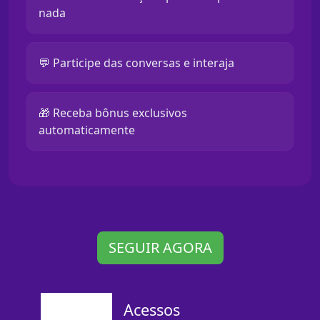
nada
💬 Participe das conversas e interaja
🎁 Receba bônus exclusivos
automaticamente
SEGUIR AGORA
Acessos