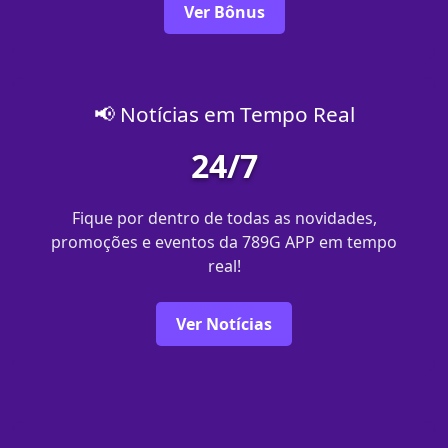
Ver Bônus
📢 Notícias em Tempo Real
24/7
Fique por dentro de todas as novidades,
promoções e eventos da 789G APP em tempo
real!
Ver Notícias