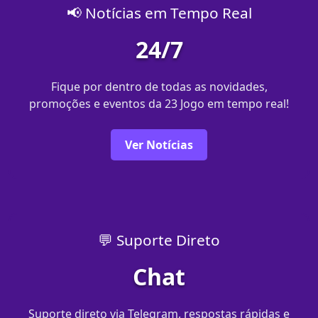
📢 Notícias em Tempo Real
24/7
Fique por dentro de todas as novidades,
promoções e eventos da 23 Jogo em tempo real!
Ver Notícias
💬 Suporte Direto
Chat
Suporte direto via Telegram, respostas rápidas e