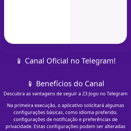
📱 Canal Oficial no Telegram!
📱 Benefícios do Canal
Descubra as vantagens de seguir a 23 Jogo no Telegram
Na primeira execução, o aplicativo solicitará algumas
configurações básicas, como idioma preferido,
configurações de notificação e preferências de
privacidade. Estas configurações podem ser alteradas