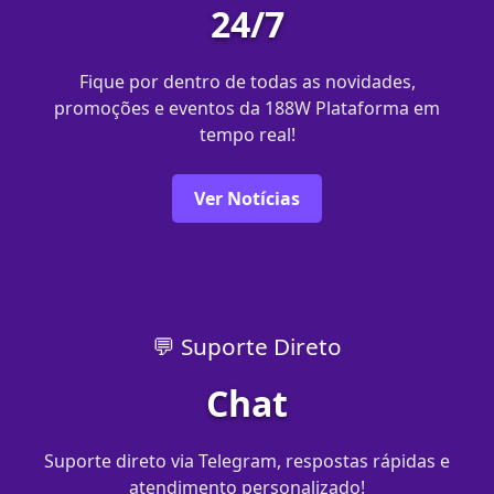
24/7
Fique por dentro de todas as novidades,
promoções e eventos da 188W Plataforma em
tempo real!
Ver Notícias
💬 Suporte Direto
Chat
Suporte direto via Telegram, respostas rápidas e
atendimento personalizado!