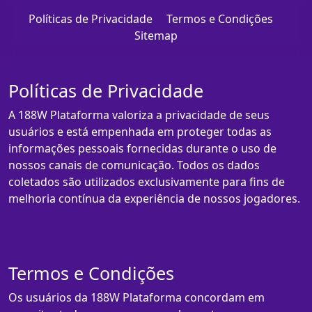
Políticas de Privacidade
Termos e Condições
Sitemap
Políticas de Privacidade
A 188W Plataforma valoriza a privacidade de seus
usuários e está empenhada em proteger todas as
informações pessoais fornecidas durante o uso de
nossos canais de comunicação. Todos os dados
coletados são utilizados exclusivamente para fins de
melhoria contínua da experiência de nossos jogadores.
Termos e Condições
Os usuários da 188W Plataforma concordam em