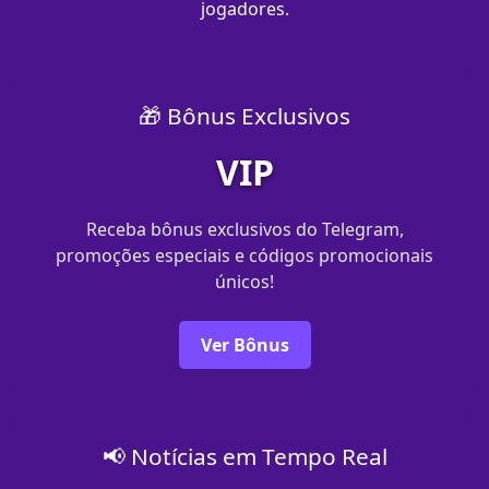
jogadores.
🎁 Bônus Exclusivos
VIP
Receba bônus exclusivos do Telegram,
promoções especiais e códigos promocionais
únicos!
Ver Bônus
📢 Notícias em Tempo Real