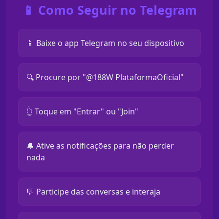
📱 Como Seguir no Telegram
📱 Baixe o app Telegram no seu dispositivo
🔍 Procure por "@188W PlataformaOficial"
👆 Toque em "Entrar" ou "Join"
🔔 Ative as notificações para não perder
nada
💬 Participe das conversas e interaja