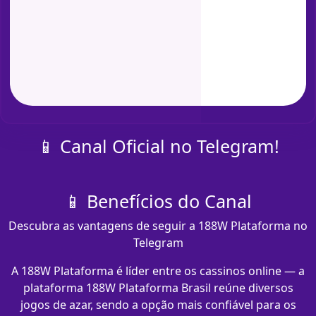
📱 Canal Oficial no Telegram!
📱 Benefícios do Canal
Descubra as vantagens de seguir a 188W Plataforma no
Telegram
A 188W Plataforma é líder entre os cassinos online — a
plataforma 188W Plataforma Brasil reúne diversos
jogos de azar, sendo a opção mais confiável para os