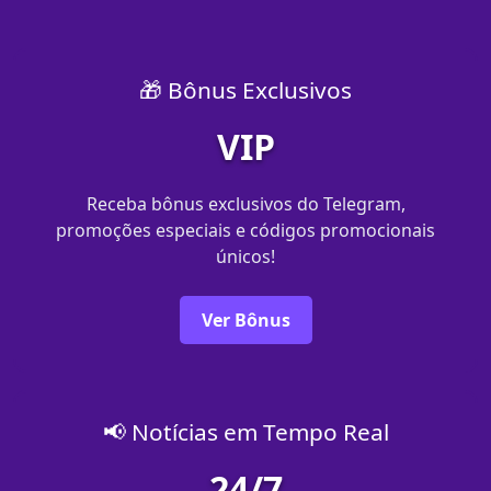
🎁 Bônus Exclusivos
VIP
Receba bônus exclusivos do Telegram,
promoções especiais e códigos promocionais
únicos!
Ver Bônus
📢 Notícias em Tempo Real
24/7