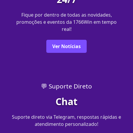
Fique por dentro de todas as novidades,
promoções e eventos da 1766Win em tempo
real!
Ver Notícias
💬 Suporte Direto
Chat
Suporte direto via Telegram, respostas rápidas e
atendimento personalizado!